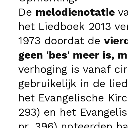
De
melodienotatie
v
het
Liedboek
2013 ver
1973 doordat de
vier
geen '
bes
' meer is, m
verhoging is vanaf ci
gebruikelijk in de li
het
Evangelische Ki
293) en het
Evangeli
nr. 396) noteerden h