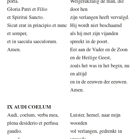
porta.
Welgelukzalig de man, die
Gloria Patri et Filio
door hen
et Spiritui Sancto.
zijn verlangen heeft vervulgd.
Sicut erat in principio et nunc
Hij wordt niet beschaamd
et semper,
als hij met zijn vijanden
et in saecula saeculorum.
spreekt in de poort.
Amen.
Eer aan de Vader en de Zoon
en de Heilige Geest,
zoals het was in het begin, nu
en altijd
en in de eeuwen der eeuwen.
Amen.
IX AUDI COELUM
Audi, coelum, verba mea,
Luister, hemel, naar mijn
plena desiderio et perfusa
woorden
gaudio.
vol verlangen, gedrenkt in
audio
vreugde