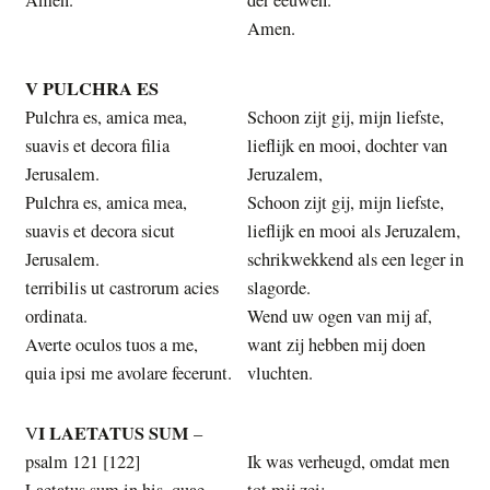
Amen.
V PULCHRA ES
Pulchra es, amica mea,
Schoon zijt gij, mijn liefste,
suavis et decora filia
lieflijk en mooi, dochter van
Jerusalem.
Jeruzalem,
Pulchra es, amica mea,
Schoon zijt gij, mijn liefste,
suavis et decora sicut
lieflijk en mooi als Jeruzalem,
Jerusalem.
schrikwekkend als een leger in
terribilis ut castrorum acies
slagorde.
ordinata.
Wend uw ogen van mij af,
Averte oculos tuos a me,
want zij hebben mij doen
quia ipsi me avolare fecerunt.
vluchten.
I LAETATUS SUM
V
–
psalm 121 [122]
Ik was verheugd, omdat men
Laetatus sum in his, quae
tot mij zei: