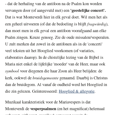
- dat de herhaling van de antifoon na de Psalm kon worden
'geestelijke concert'.
vervangen door (of aangevuld met) een
Dat is wat Monteverdi hier in elk geval doet. Wil men het als
fragwürdig
een geheel uitvoeren (of dat de bedoeling is blijft
),
dan moet men in elk geval een antifoon voorafgaand aan elke
Psalm zingen. Keuze genoeg. Zie de oude missalen/vesperalen.
U zult merken dat zowel in de antifonen als in de 'concerti'
veel teksten uit het Hooglied voorkomen (of variaties,
elaboraties daarop). In de chistelijke lezing van de Bijbel is
Maria niet enkel de lijfelijke 'moeder' van de Heer, maar ook
symbool
voor diegenen die haar Zoon als Heer belijden: de
bruidsgemeente
.
kerk, ookwel de
genaamd
Daarbij is Christus
dan de bruidegom. Al vanaf de oudheid werd het Hooglied in
die zin gelezen. Geïnteresseerd:
Hooglied & allegorie
.
Muzikaal karakteristiek voor de Mariavespers is dat
vesperpsalmen
Monteverdi de
(en het magnificat) helemaal