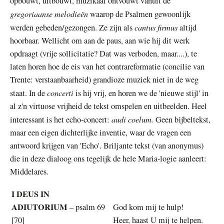
opbouwt, uitbouwt, muzikaal ontvouwt vanuit de
gregoriaanse melodieën
waarop de Psalmen gewoonlijk
cantus firmus
werden gebeden/gezongen. Ze zijn als
altijd
hoorbaar. Wellicht om aan de paus, aan wie hij dit werk
opdraagt (vrije sollicitatie? Dat was verboden, maar....), te
laten horen hoe de eis van het contrareformatie (concilie van
Trente: verstaanbaarheid) grandioze muziek niet in de weg
concerti
staat. In de
is hij vrij, en horen we de 'nieuwe stijl' in
al z'n virtuose vrijheid de tekst omspelen en uitbeelden. Heel
audi coelum.
interessant is het echo-concert:
Geen bijbeltekst,
maar een eigen dichterlijke inventie, waar de vragen een
antwoord krijgen van 'Echo'. Briljante tekst (van anonymus)
die in deze dialoog ons tegelijk de hele Maria-logie aanleert:
Middelares.
I DEUS IN
ADIUTORIUM
– psalm 69
God kom mij te hulp!
[70]
Heer, haast U mij te helpen.