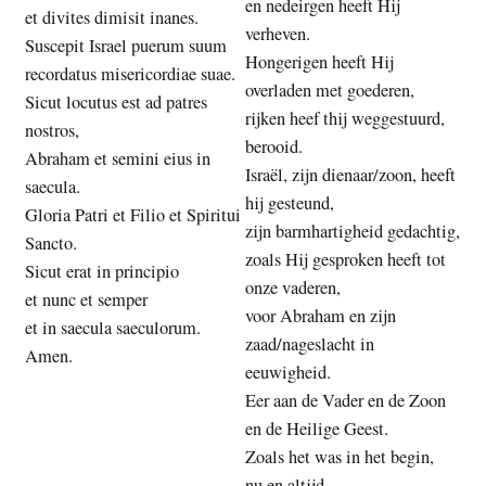
en nedeirgen heeft Hij
et divites dimisit inanes.
verheven.
Suscepit Israel puerum suum
Hongerigen heeft Hij
recordatus misericordiae suae.
overladen met goederen,
Sicut locutus est ad patres
rijken heef thij weggestuurd,
nostros,
berooid.
Abraham et semini eius in
Israël, zijn dienaar/zoon, heeft
saecula.
hij gesteund,
Gloria Patri et Filio et Spiritui
zijn barmhartigheid gedachtig,
Sancto.
zoals Hij gesproken heeft tot
Sicut erat in principio
onze vaderen,
et nunc et semper
voor Abraham en zijn
et in saecula saeculorum.
zaad/nageslacht in
Amen.
eeuwigheid.
Eer aan de Vader en de Zoon
en de Heilige Geest.
Zoals het was in het begin,
nu en altijd,