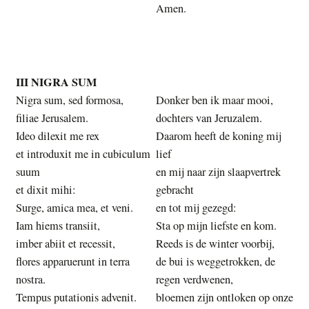
Amen.
III NIGRA SUM
Nigra sum, sed formosa,
Donker ben ik maar mooi,
filiae Jerusalem.
dochters van Jeruzalem.
Ideo dilexit me rex
Daarom heeft de koning mij
et introduxit me in cubiculum
lief
suum
en mij naar zijn slaapvertrek
et dixit mihi:
gebracht
Surge, amica mea, et veni.
en tot mij gezegd:
Iam hiems transiit,
Sta op mijn liefste en kom.
imber abiit et recessit,
Reeds is de winter voorbij,
flores apparuerunt in terra
de bui is weggetrokken, de
nostra.
regen verdwenen,
Tempus putationis advenit.
bloemen zijn ontloken op onze