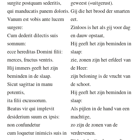
surgite postquam sederitis,
geweest (=uitgerust).
qui manducatis panem doloris.
Gij die het brood der smarten
Vanum est vobis ante lucem
eet.
surgere:
Zinloos is het als gij voor dag
Cum dederit dilectis suis
en dauw opstaat,
somnum:
Hij geeft het zijn beminden in
ecce hereditas Domini filii:
slaap:
merces, fructus ventris.
zie, zonen zijn het erfdeel van
Hij immers geeft het zijn
de Heer:
beminden in de slaap.
zijn beloning is de vrucht van
Sicut sagittae in manu
de schoot.
potentis,
Hij geeft het zijn beminden in
ita filii excussorum.
slaap:
Beatus vir qui implevit
Als pijlen in de hand van een
desiderium suum ex ipsis:
machtige,
non confundetur
zo zijn de zonen van de
cum loquetur inimicis suis in
verdrevenen.