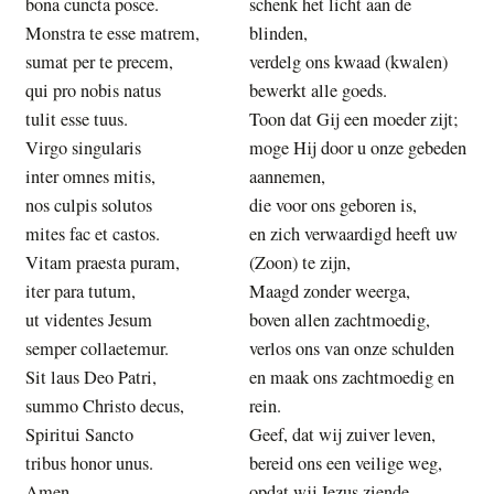
bona cuncta posce.
schenk het licht aan de
Monstra te esse matrem,
blinden,
sumat per te precem,
verdelg ons kwaad (kwalen)
qui pro nobis natus
bewerkt alle goeds.
tulit esse tuus.
Toon dat Gij een moeder zijt;
Virgo singularis
moge Hij door u onze gebeden
inter omnes mitis,
aannemen,
nos culpis solutos
die voor ons geboren is,
mites fac et castos.
en zich verwaardigd heeft uw
Vitam praesta puram,
(Zoon) te zijn,
iter para tutum,
Maagd zonder weerga,
ut videntes Jesum
boven allen zachtmoedig,
semper collaetemur.
verlos ons van onze schulden
Sit laus Deo Patri,
en maak ons zachtmoedig en
summo Christo decus,
rein.
Spiritui Sancto
Geef, dat wij zuiver leven,
tribus honor unus.
bereid ons een veilige weg,
Amen.
opdat wij Jezus ziende,