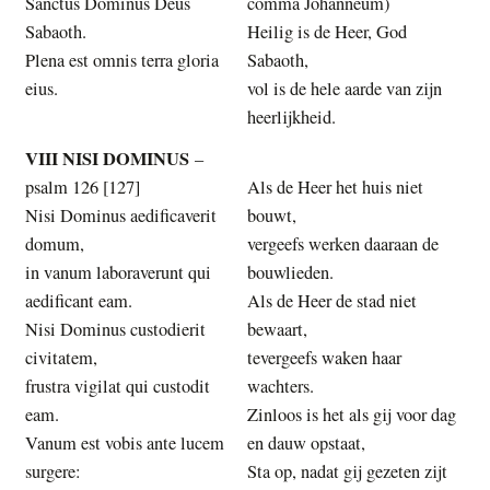
Sanctus Dominus Deus
comma Johanneum)
Sabaoth.
Heilig is de Heer, God
Plena est omnis terra gloria
Sabaoth,
eius.
vol is de hele aarde van zijn
heerlijkheid.
VIII NISI DOMINUS
–
psalm 126 [127]
Als de Heer het huis niet
Nisi Dominus aedificaverit
bouwt,
domum,
vergeefs werken daaraan de
in vanum laboraverunt qui
bouwlieden.
aedificant eam.
Als de Heer de stad niet
Nisi Dominus custodierit
bewaart,
civitatem,
tevergeefs waken haar
frustra vigilat qui custodit
wachters.
eam.
Zinloos is het als gij voor dag
Vanum est vobis ante lucem
en dauw opstaat,
surgere:
Sta op, nadat gij gezeten zijt