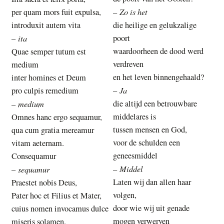
Zo is het
per quam mors fuit expulsa,
–
introduxit autem vita
die heilige en gelukzalige
ita
poort
–
waardoorheen de dood werd
Quae semper tutum est
verdreven
medium
en het leven binnengehaald?
inter homines et Deum
Ja
pro culpis remedium
–
medium
die altijd een betrouwbare
–
middelares is
Omnes hanc ergo sequamur,
tussen mensen en God,
qua cum gratia mereamur
voor de schulden een
vitam aeternam.
geneesmiddel
Consequamur
Middel
sequamur
–
–
Laten wij dan allen haar
Praestet nobis Deus,
volgen,
Pater hoc et Filius et Mater,
door wie wij uit genade
cuius nomen invocamus dulce
mogen verwerven
miseris solamen.