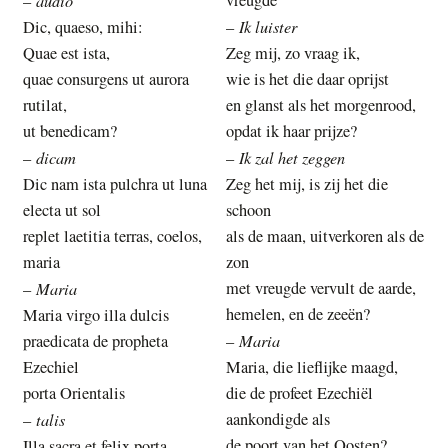
–
I
k
luister
Dic, quaeso, mihi:
–
Quae est ista,
Zeg mij, zo vraag ik,
quae consurgens ut aurora
wie is het die daar oprijst
rutilat,
en glanst als het morgenrood,
ut benedicam?
opdat ik haar prijze?
dicam
Ik zal het zeggen
–
–
Dic nam ista pulchra ut luna
Zeg het mij, is zij het die
electa ut sol
schoon
replet laetitia terras, coelos,
als de maan, uitverkoren als de
maria
zon
Maria
met vreugde vervult de aarde,
–
hemelen, en de zeeën?
Maria virgo illa dulcis
Maria
praedicata de propheta
–
Ezechiel
Maria, die lieflijke maagd,
porta Orientalis
die de profeet Ezechiël
talis
aankondigde als
–
de poort van het Oosten?
Illa sacra et felix porta,