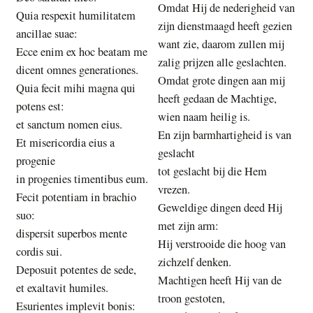
Omdat Hij de nederigheid van
Quia respexit humilitatem
zijn dienstmaagd heeft gezien
ancillae suae:
want zie, daarom zullen mij
Ecce enim ex hoc beatam me
zalig prijzen alle geslachten.
dicent omnes generationes.
Omdat grote dingen aan mij
Quia fecit mihi magna qui
heeft gedaan de Machtige,
potens est:
wien naam heilig is.
et sanctum nomen eius.
En zijn barmhartigheid is van
Et misericordia eius a
geslacht
progenie
tot geslacht bij die Hem
in progenies timentibus eum.
vrezen.
Fecit potentiam in brachio
Geweldige dingen deed Hij
suo:
met zijn arm:
dispersit superbos mente
Hij verstrooide die hoog van
cordis sui.
zichzelf denken.
Deposuit potentes de sede,
Machtigen heeft Hij van de
et exaltavit humiles.
troon gestoten,
Esurientes implevit bonis: