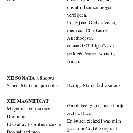
ons altijd samen mogen
verblijden.
Lof zij aan God de Vader,
roem aan Christus de
Allerhoogste,
en aan de Heilige Geest;
gedrieën één eer waardig.
Amen.
XII SONATA à 8
sopra
Heilige Maria, bid voor ons
Sancta Maria ora pro nobis
XIII MAGNIFICAT
Groot, heel groot, maakt mijn
Magnificat anima mea
ziel de Heer.
Dominum.
En buiten zichzelf was mijn
Et exultavit spiritus meus in
geest om God die mij redt.
Deo salutari meo.