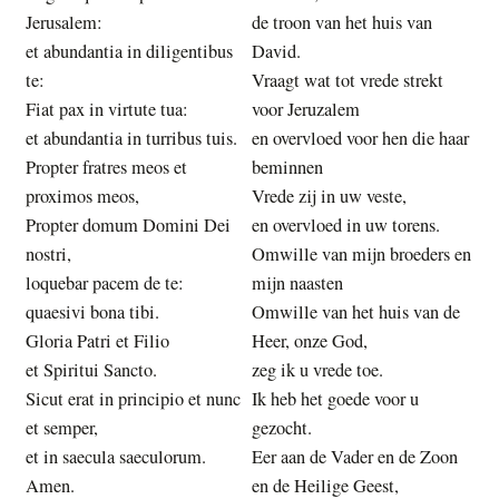
Jerusalem:
de troon van het huis van
et abundantia in diligentibus
David.
te:
Vraagt wat tot vrede strekt
Fiat pax in virtute tua:
voor Jeruzalem
et abundantia in turribus tuis.
en overvloed voor hen die haar
Propter fratres meos et
beminnen
proximos meos,
Vrede zij in uw veste,
Propter domum Domini Dei
en overvloed in uw torens.
nostri,
Omwille van mijn broeders en
loquebar pacem de te:
mijn naasten
quaesivi bona tibi.
Omwille van het huis van de
Gloria Patri et Filio
Heer, onze God,
et Spiritui Sancto.
zeg ik u vrede toe.
Sicut erat in principio et nunc
Ik heb het goede voor u
et semper,
gezocht.
et in saecula saeculorum.
Eer aan de Vader en de Zoon
Amen.
en de Heilige Geest,