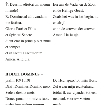
℣: Deus in adiutorium meum
Eer aan de Vader en de Zoon
intende!
en de Heilige Geest.
℞: Domine ad adiuvandum
Zoals het was in het begin, nu
me festina.
en altijd
Gloria Patri et Filio
en in de eeuwen der eeuwen
et Spiritui Sancto.
Amen. Halleluja.
Sicut erat in principio et nunc
et semper
et in saecula saeculorum.
Amen. Alleluia.
II DIXIT DOMINUS
–
psalm 109 [110]
De Heer sprak tot mijn Heer:
Dixit Dominus Domino meo:
Zet u aan mijn rechterhand,
Sede a dextris meis:
totdat ik uw vijanden tot een
Donec ponam inimicos tuos,
rustbank voor uw voeten
scabellum pedum tuorum.
maak.