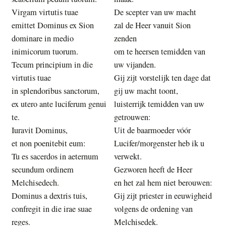
Virgam virtutis tuae
De scepter van uw macht
emittet Dominus ex Sion
zal de Heer vanuit Sion
dominare in medio
zenden
inimicorum tuorum.
om te heersen temidden van
Tecum principium in die
uw vijanden.
virtutis tuae
Gij zijt vorstelijk ten dage dat
in splendoribus sanctorum,
gij uw macht toont,
ex utero ante luciferum genui
luisterrijk temidden van uw
te.
getrouwen:
Iuravit Dominus,
Uit de baarmoeder vóór
et non poenitebit eum:
Lucifer/morgenster heb ik u
Tu es sacerdos in aeternum
verwekt.
secundum ordinem
Gezworen heeft de Heer
Melchisedech.
en het zal hem niet berouwen:
Dominus a dextris tuis,
Gij zijt priester in eeuwigheid
confregit in die irae suae
volgens de ordening van
reges.
Melchisedek.