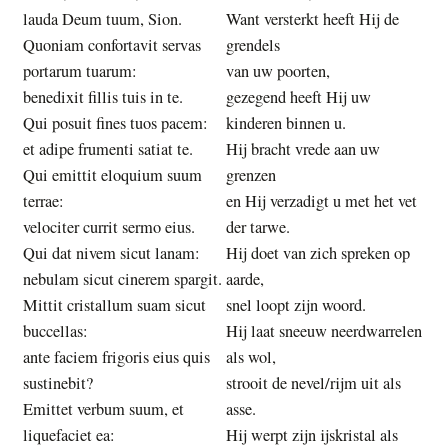
lauda Deum tuum, Sion.
Want versterkt heeft Hij de
Quoniam confortavit servas
grendels
portarum tuarum:
van uw poorten,
benedixit fillis tuis in te.
gezegend heeft Hij uw
Qui posuit fines tuos pacem:
kinderen binnen u.
et adipe frumenti satiat te.
Hij bracht vrede aan uw
Qui emittit eloquium suum
grenzen
terrae:
en Hij verzadigt u met het vet
velociter currit sermo eius.
der tarwe.
Qui dat nivem sicut lanam:
Hij doet van zich spreken op
nebulam sicut cinerem spargit.
aarde,
Mittit cristallum suam sicut
snel loopt zijn woord.
buccellas:
Hij laat sneeuw neerdwarrelen
ante faciem frigoris eius quis
als wol,
sustinebit?
strooit de nevel/rijm uit als
Emittet verbum suum, et
asse.
liquefaciet ea:
Hij werpt zijn ijskristal als