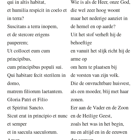
qui in altis habitat,
Wie is als de Heer, onze God,
et humilia respicit in coelo et
die wel zeer hoog woont
in terra?
maar het nederige aanziet in
Suscitans a terra inopem,
de hemel en op aarde?
et de stercore erigens
Uit het stof verheft hij de
pauperem;
behoeftige
Ut collocet eum cum
en vanuit het slijk richt hij de
principibus,
arme op
cum principibus populi sui.
om hem te plaatsen bij
Qui habitare fecit sterilem in
de vorsten van zijn volk.
domo,
Die de onvruchtbare huisvest,
matrem filiorum laetantem.
als een moeder, blij met haar
Gloria Patri et Filio
zonen.
et Spiritui Sancto.
Eer aan de Vader en de Zoon
Sicut erat in principio et nunc
en de Heilige Geest,
et semper
zoals het was in het begin,
et in saecula saeculorum.
nu en altijd en in de eeuwen
Amen.
der eeuwen.