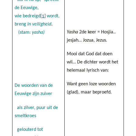
de Eeuwige,
wie bedreigd
wordt,
[1]
breng
in veiligheid
.
Yasha
2de keer = Hosjia..
(stam:
yasha)
jesjah… Jozua, Jezus.
Mooi dat God dat doen
wil… De dichter wordt het
helemaal lyrisch van:
Want geen loze woorden
De woorden van de
(glad), maar beproefd.
Eeuwige zijn zuiver
als zilver, puur uit de
smeltkroes
gelouterd tot