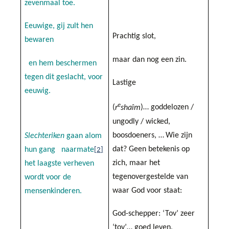
zevenmaal toe.
Eeuwige, gij zult hen
Prachtig slot,
bewaren
maar dan nog een zin.
en hem beschermen
tegen dit geslacht, voor
Lastige
eeuwig.
e
(
r
shaîm
)… goddelozen /
ungodly / wicked,
boosdoeners, …
Wie zijn
Slechteriken
gaan alom
dat? Geen betekenis op
hun gang
naarmate
[2]
zich, maar het
het laagste verheven
tegenovergestelde van
wordt voor de
waar God voor staat:
mensenkinderen.
God-schepper: ‘Tov’ zeer
‘tov’… goed leven,