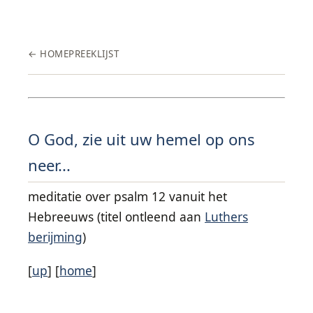
← HOME
PREEKLIJST
O God, zie uit uw hemel op ons
neer...
meditatie over psalm 12 vanuit het
Hebreeuws (titel ontleend aan
Luthers
berijming
)
[
up
] [
home
]