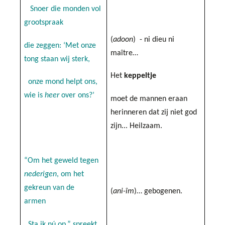
Snoer die monden vol
grootspraak
(
adoon
)
- ni dieu ni
die zeggen: ‘Met onze
maître…
tong staan wij sterk,
Het
k
eppeltje
onze mond helpt ons,
wie is
heer
over ons?’
moet de mannen eraan
herinneren dat zij niet god
zijn... Heilzaam.
“Om het geweld tegen
nederigen
, om het
gekreun van de
(
ani-îm
)… gebogenen.
armen
Sta ik nú op,” spreekt