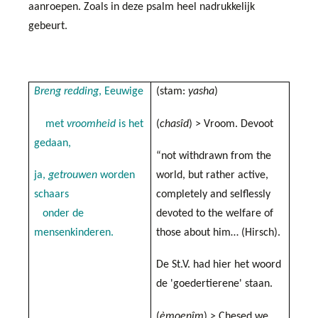
aanroepen. Zoals in deze psalm heel nadrukkelijk
gebeurt.
Breng redding
, Eeuwige
(stam:
yasha
)
met
vroomheid
is het
(
chasîd
)
> Vroom. Devoot
gedaan,
“not withdrawn from the
ja,
getrouwen
worden
world, but rather active,
schaars
completely and selflessly
onder de
devoted to the welfare of
mensenkinderen.
those about him… (Hirsch).
De St.V. had hier het woord
de 'goedertierene' staan.
(
èmoenîm
) > Chesed we