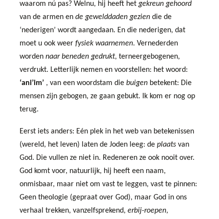
waarom nú pas? Welnu, hij heeft het
gekreun gehoord
van de armen en
de gewelddaden gezien
die de
‘nederigen’ wordt aangedaan. En die nederigen, dat
moet u ook weer
fysiek waarnemen
. Vernederden
worden
naar beneden gedrukt
, terneergebogenen,
verdrukt. Letterlijk nemen en voorstellen: het woord:
‘ani’im’
, van een woordstam die
buigen
betekent: Die
mensen zijn gebogen, ze gaan gebukt. Ik kom er nog op
terug.
E
erst iets anders: Eén plek in het web van betekenissen
(wereld, het leven) laten de Joden leeg: de
plaats
van
God. Die vullen ze niet in. Redeneren ze ook nooit over.
God komt voor, natuurlijk, hij heeft een naam,
onmisbaar, maar niet om vast te leggen, vast te pinnen:
Geen theologie (gepraat over God), maar God in ons
verhaal trekken, vanzelfsprekend,
erbij-roepen
,