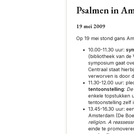
Psalmen in Am
19 mei 2009
Op 19 mei stond gans Ams
10.00-11.30 uur:
sy
(bibliotheek van de V
symposium gaat over
Centraal staat hierb
verworven is door 
11.30-12.00 uur: ple
tentoonstelling
:
De 
enkele topstukken u
tentoonstelling zelf
13.45-16.30 uur: ee
Amsterdam (De Boele
religion. A reasses
einde te promoveren