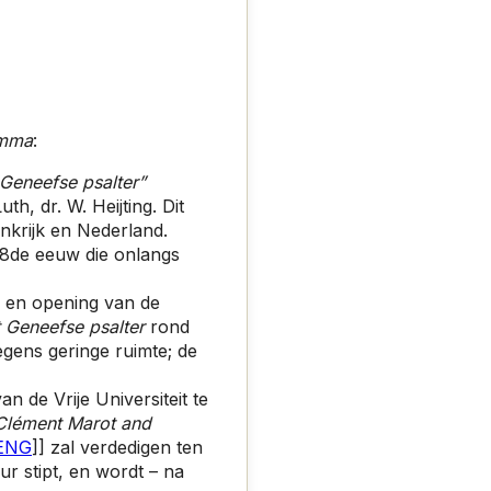
amma
:
Geneefse psalter”
th, dr. W. Heijting. Dit
nkrijk en Nederland.
 18de eeuw die onlangs
nk en opening van de
 Geneefse psalter
rond
egens geringe ruimte; de
an de Vrije Universiteit te
Clément Marot and
ENG
]] zal verdedigen ten
r stipt, en wordt – na