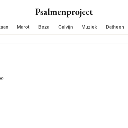
Psalmenproject
taan
Marot
Beza
Calvijn
Muziek
Datheen
en