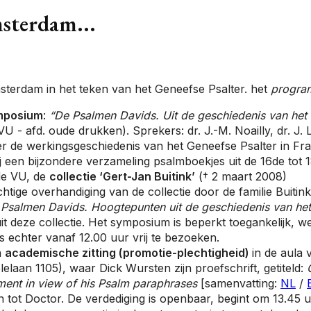
sterdam...
terdam in het teken van het Geneefse Psalter. het
progr
mposium
:
“De Psalmen Davids. Uit de geschiedenis van het 
U - afd. oude drukken). Sprekers: dr. J.-M. Noailly, dr. J. Lu
 de werkingsgeschiedenis van het Geneefse Psalter in Fra
ij een bijzondere verzameling psalmboekjes uit de 16de tot
de VU, de
collectie ‘Gert-Jan Buitink’
(† 2 maart 2008)
chtige overhandiging van de collectie door de familie Buiti
Psalmen Davids. Hoogtepunten uit de geschiedenis van het
it deze collectie. Het symposium is beperkt toegankelijk, w
 is echter vanaf 12.00 uur vrij te bezoeken.
n
academische zitting (promotie-plechtigheid)
in de aula v
laan 1105), waar Dick Wursten zijn proefschrift, getiteld:
sment in view of his Psalm paraphrases
[samenvatting:
NL
/
 tot Doctor. De verdediging is openbaar, begint om 13.45 uu