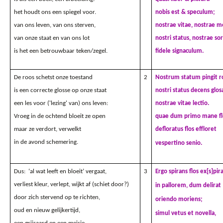
het houdt ons een spiegel voor.
nobis est & speculum;
van ons leven, van ons sterven,
nostrae vitae, nostrae mo
van onze staat en van ons lot
nostri status, nostrae sor
is het een betrouwbaar teken/zegel.
fidele signaculum.
De roos schetst onze toestand
2
Nostrum statum pingit r
is een correcte glosse op onze staat
nostri status decens glos
een les voor ('lezing' van) ons leven:
nostrae vitae lectio.
Vroeg in de ochtend bloeit ze open
quae dum primo mane fl
maar ze verdort, verwelkt
defloratus flos eff
loret
in de avond schemering.
vespertino senio.
Dus: ‘al wat leeft en bloeit’ vergaat,
3
Ergo spirans flos ex[s]pir
verliest kleur, verlept, wijkt af (schiet door?)
in pallorem, dum delirat
door zich stervend op te richten,
oriendo moriens;
oud en nieuw gelijkertijd,
simul vetus et novella,