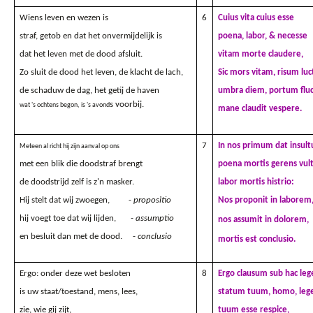
Wiens leven en wezen is
6
Cuius vita cuius esse
straf, getob en dat het onvermijdelijk is
poena, labor, & necesse
dat het leven met de dood afsluit.
vitam morte claudere,
Zo sluit de dood het leven, de klacht de lach,
Sic mors vitam, risum luc
de schaduw de dag, het getij de haven
umbra diem, portum fluc
s voorbij.
wat 's ochtens begon, is 's avond
mane claudit vespere.
7
In nos primum dat insul
Meteen al richt hij zijn aanval op ons
met een blik die doodstraf brengt
poena mortis gerens vul
de doodstrijd zelf is z'n masker.
labor mortis histrio:
Hij stelt dat wij zwoegen, -
propositio
Nos proponit in laborem
hij voegt toe dat wij lijden,
- assumptio
nos assumit in dolorem,
en besluit dan met de dood. -
conclusio
mortis est conclusio.
Ergo: onder deze wet besloten
8
Ergo clausum sub hac leg
is uw staat/toestand, mens, lees,
statum tuum, homo, leg
zie, wie gij zijt,
tuum esse respice,