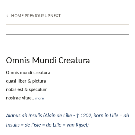
← HOME
PREVIOUS
UP
NEXT
Omnis Mundi Creatura
Omnis mundi creatura
quasi liber & pictura
nobis est & speculum
nostrae vitae..
more
Alanus ab Insulis
(
Alain de Lille -
† 1202, born in
Lille
= ab
Insulis =
de l’isle = de Lille = van Rijsel
)