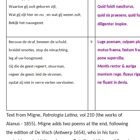
Waartoe gij ooit geboren zijt,
Quid fuisti nasciturus,
Wat gij zijt hier en nu , en wat gij wezen zult,
quid sis praesens, quid
fu
Bekijk het nauwgezet.
diligenter inspice.
Berouw de straf, beween de schuld,
9
Luge poenam, culpam pl
breidel emoties, stop de minachting,
motus fraena, fastum fra
leg af uw hoogmoed;
pone supercilia;
Gij die de geest regeert, stuurman,
Mentis rector & auriga
regeer de geest, leid de stromen,
mentem rege, fluxus riga
opdat zij niet in verre verten vervloeien.
ne fluant in devia.
Text from Migne,
Patrologia Latina,
vol 210 (the works of
Alanus - 1855). Migne adds two poems at the end, following
the edition of De Visch (Antwerp 1
6
54), who in his turn