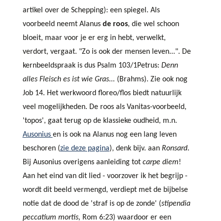
artikel over de Schepping): een spiegel. Als
voorbeeld neemt Alanus
de roos
, die wel schoon
bloeit, maar voor je er erg in hebt, verwelkt,
verdort, vergaat. "Zo is ook der mensen leven...". De
kernbeeldspraak is dus Psalm 103/1Petrus:
Denn
alles Fleisch es ist wie Gras...
(Brahms). Zie ook nog
Job 14. Het werkwoord floreo/flos biedt natuurlijk
veel mogelijkheden. De roos als Vanitas-voorbeeld,
'topos', gaat terug op de klassieke oudheid, m.n.
Ausonius
en is ook na Alanus nog een lang leven
beschoren (
zie deze pagina
), denk bijv. aan
Ronsard
.
Bij Ausonius overigens aanleiding tot
carpe diem
!
Aan het eind van dit lied - voorzover ik het begrijp -
wordt dit beeld vermengd, verdiept met de bijbelse
notie dat de dood de 'straf is op de zonde' (
stipendia
peccatium mortis,
Rom 6:23) waardoor er een