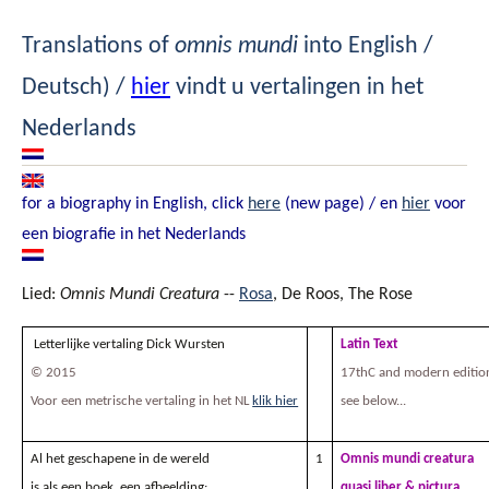
Translations of
omnis mundi
into English /
Deutsch) /
hier
vindt u vertalingen in het
Nederlands
for a biography in English, click
here
(new page) / en
hier
voor
een biografie in het Nederlands
Lied:
Omnis Mundi Creatura
--
Rosa
, De Roos, The Rose
Letterlijke vertaling Dick Wursten
Latin Text
© 2015
17thC and modern editio
Voor een metrische vertaling in het NL
klik hier
see below...
Al het geschapene in de wereld
1
Omnis mundi creatura
is als een boek, een afbeelding:
quasi liber & pictura