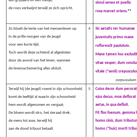
een grijsaard en een meisje,
simul senex et puella
de roos verkwijnt terwijl ze zich opricht.
rosa marcet
oriens
.
**
Zo bloeit de lente van het mensenleven op
4
Sic aetatis ver humanae
in de prille morgen van de jeugd
juventutis primo mane
voor een korte tijd,
reflorescit paululum.
Toch wordt deze ochtend al afgesloten
Mane tamen hoc excludi
door de avond van het leven, wanneer
vitae vesper, dum conclu
de levensschemering alles afsluit.
vitale (*senii) crepuscul
corpusculum 
Terwijl hij (de jeugd) roemt in zijn schoonheid,
5
Cuius decor dum perora
komt de leeftijd al waarin zijn schoonheid
ejus decus, mox deflorat
hem wordt afgenomen en vergaat;
aetas, in qua defluit.
De bloem wordt stro, het sieraad drek,
Fit flos foenum, gemma 
de mens tot asse, terwijl hij
homo cinis, dum tribut
aan de dood tribuut betaalt.
homo (*huic) morti tribui