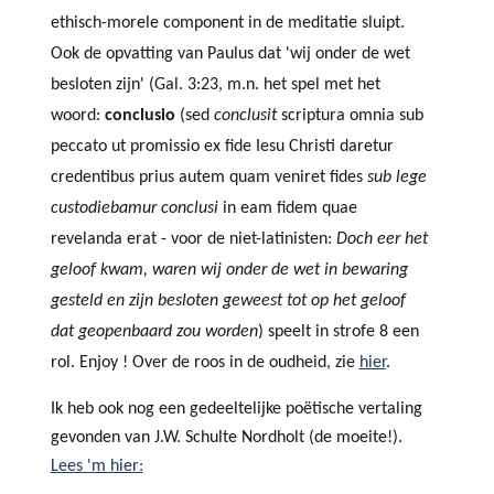
ethisch-morele component in de meditatie sluipt.
Ook de opvatting van Paulus dat 'wij onder de wet
besloten zijn' (Gal. 3:23, m.n. het spel met het
woord:
conclusio
(sed
conclusit
scriptura omnia sub
peccato ut promissio ex fide Iesu Christi daretur
credentibus prius autem quam veniret fides
sub lege
custodiebamur conclusi
in eam fidem quae
revelanda erat - voor de niet-latinisten:
Doch eer het
geloof kwam, waren wij onder de wet in bewaring
gesteld en zijn besloten geweest tot op het geloof
dat geopenbaard zou worden
) speelt in strofe 8 een
rol. Enjoy ! Over de roos in de oudheid, zie
hier
.
Ik heb ook nog een gedeeltelijke poëtische vertaling
gevonden van J.W. Schulte Nordholt (de moeite!).
Lees 'm hier: