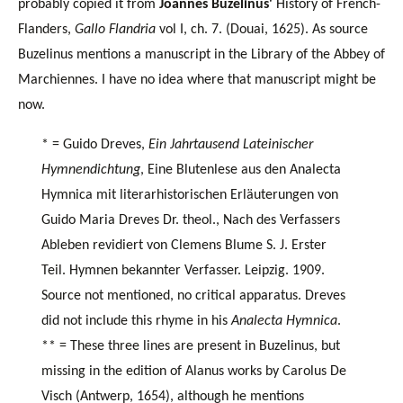
probably copied it from
Joannes Buzelinus
'
H
istory of French-
Flanders,
Gallo Flandria
vol I, ch. 7. (Douai, 1625). As source
Buzelinus mentions a manuscript in the Library of the Abbey of
Marchiennes. I have no idea where that manuscript might be
now.
* =
Guido Dreves,
Ein Jahrtausend Lateinischer
Hymnendichtung
, Eine Blutenlese aus den Analecta
Hymnica mit literarhistorischen Erläuterungen von
Guido Maria Dreves Dr. theol., Nach des Verfassers
Ableben revidiert von Clemens Blume S. J. Erster
Teil. Hymnen bekannter Verfasser. Leipzig.
1909.
Source not mentioned, no critical apparatus. Dreves
did not include this rhyme in his
Analecta Hymnica
.
** = These three lines are present in Buzelinus, but
missing in the edition of Alanus works by Carolus De
Visch (Antwerp, 1654), although he mentions