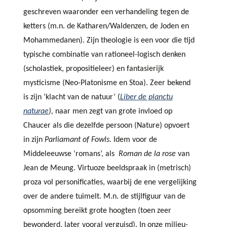
geschreven waaronder een verhandeling tegen de
ketters (m.n. de Katharen/Waldenzen, de Joden en
Mohammedanen). Zijn theologie is een voor die tijd
typische combinatie van rationeel-logisch denken
(scholastiek, propositieleer) en fantasierijk
mysticisme (Neo-Platonisme en Stoa). Zeer bekend
is zijn ‘klacht van de natuur’ (
Liber de planctu
naturae
),
naar men zegt van grote invloed op
Chaucer als die dezelfde persoon (Nature) opvoert
in zijn
Parliamant of Fowls.
Idem voor de
Middeleeuwse ‘romans’, als
Roman de la rose
van
Jean de Meung. Virtuoze beeldspraak in (metrisch)
proza vol personificaties, waarbij de ene vergelijking
over de andere tuimelt. M.n. de stijlfiguur van de
opsomming bereikt grote hoogten (toen zeer
bewonderd, later vooral verguisd). In onze milieu-