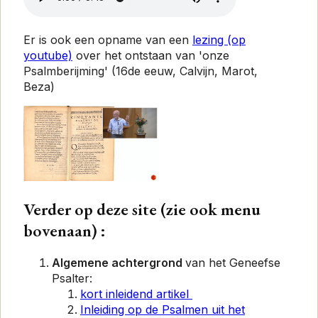
Er is ook een opname van een
lezing (op
youtube)
over
het ontstaan van 'onze
Psalmberijming' (16de eeuw, Calvijn, Marot,
Beza)
Verder op
deze site (
zie ook
menu
bovenaan
) :
Algemene achtergrond
van het Geneefse
Psalter:
kort inleidend artikel
Inleiding op de Psalmen uit het