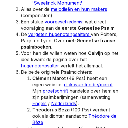
'Sweelinck Monument'
Alles over de
melodieën en hun makers
(componisten)
Een stukje
voorgeschiedenis
: wat direct
voorafging aan de
eerste Geneefse Psalm
De
vergeten hugenotenpsalters
van Poitiers,
Parijs en Lyon: Over
niet-Geneefse franse
psalmboeken.
Voor hen die willen weten hoe
Calvijn
op het
idee kwam: de pagina over het
hugenotenpsalter
vertelt het allemaal.
De beide originele Psalmdichters:
Clément Marot
(49 Pss) heeft een
eigen website:
dick.wursten.be/marot
.
Mijn
proefschrift
handelde over hem en
zijn psalmberijmingen (samenvatting
Engels
/
Nederlands
).
Theodorus Beza
(100 Pss) verdient
ook als dichter aandacht:
Théodore de
Bèze