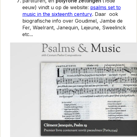
partituren, en
polyfone zettingen
(16de
eeuw) vindt u op de website:
psalms set to
musi
c in the sixteenth century
. Daar ook
biografische info over Goudimel, Jambe de
Fer, Waelrant, Janequin, Lejeune, Sweelinck
etc...