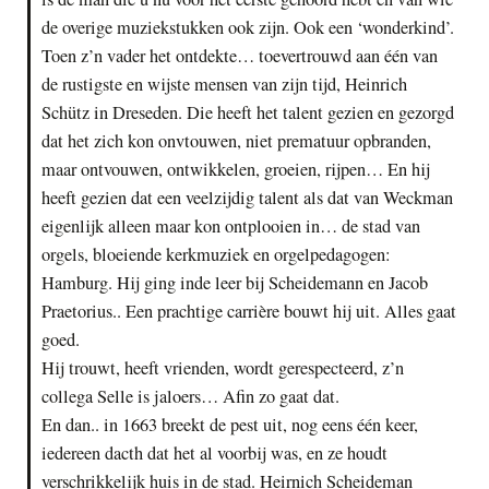
de overige muziekstukken ook zijn. Ook een ‘wonderkind’.
Toen z’n vader het ontdekte… toevertrouwd aan één van
de rustigste en wijste mensen van zijn tijd, Heinrich
Schütz in Dreseden. Die heeft het talent gezien en gezorgd
dat het zich kon onvtouwen, niet prematuur opbranden,
maar ontvouwen, ontwikkelen, groeien, rijpen… En hij
heeft gezien dat een veelzijdig talent als dat van Weckman
eigenlijk alleen maar kon ontplooien in… de stad van
orgels, bloeiende kerkmuziek en orgelpedagogen:
Hamburg. Hij ging inde leer bij Scheidemann en Jacob
Praetorius.. Een prachtige carrière bouwt hij uit. Alles gaat
goed.
Hij trouwt, heeft vrienden, wordt gerespecteerd, z’n
collega Selle is jaloers… Afin zo gaat dat.
En dan.. in 1663 breekt de pest uit, nog eens één keer,
iedereen dacth dat het al voorbij was, en ze houdt
verschrikkelijk huis in de stad. Heirnich Scheideman