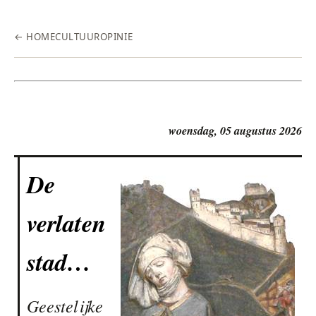
← HOME
CULTUUR
OPINIE
woensdag, 05 augustus 2026
De
verlaten
stad…
Geestelijke