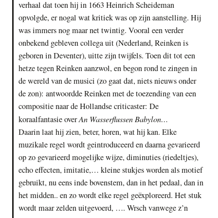
verhaal dat toen hij in 1663 Heinrich Scheideman
opvolgde, er nogal wat kritiek was op zijn aanstelling. Hij
was immers nog maar net twintig. Vooral een verder
onbekend gebleven collega uit (Nederland, Reinken is
geboren in Deventer), uitte zijn twijfels. Toen dit tot een
hetze tegen Reinken aanzwol, en begon rond te zingen in
de wereld van de musici (zo gaat dat, niets nieuws onder
de zon): antwoordde Reinken met de toezending van een
compositie naar de Hollandse criticaster: De
An Wasserflussen Babylon…
koraalfantasie over
Daarin laat hij zien, beter, horen, wat hij kan. Elke
muzikale regel wordt geintroduceerd en daarna gevarieerd
op zo gevarieerd mogelijke wijze, diminuties (riedeltjes),
echo effecten, imitatie,… kleine stukjes worden als motief
gebruikt, nu eens inde bovenstem, dan in het pedaal, dan in
het midden.. en zo wordt elke regel geëxploreerd. Het stuk
wordt maar zelden uitgevoerd, …. Wrsch vanwege z’n